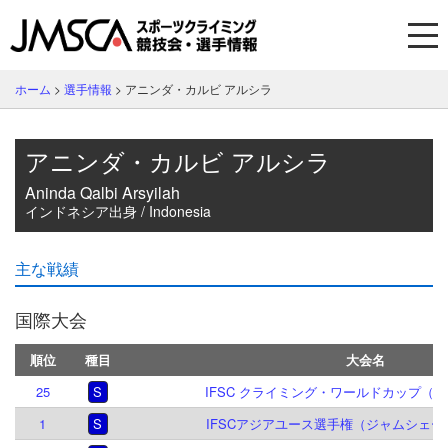
ホーム
>
選手情報
>
アニンダ・カルビ アルシラ
アニンダ・カルビ アルシラ
Aninda Qalbi Arsyilah
インドネシア出身 / Indonesia
主な戦績
国際大会
順位
種目
大会名
25
S
IFSC クライミング・ワールドカップ（L,S
1
S
IFSCアジアユース選手権（ジャムシェード